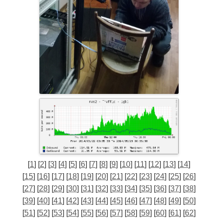
[
1
] [
2
] [
3
] [
4
] [
5
] [
6
] [
7
] [
8
] [
9
] [
10
] [
11
] [
12
] [
13
] [
14
]
[
15
] [
16
] [
17
] [
18
] [
19
] [
20
] [
21
] [
22
] [
23
] [
24
] [
25
] [
26
]
[
27
] [
28
] [
29
] [
30
] [
31
] [
32
] [
33
] [
34
] [
35
] [
36
] [
37
] [
38
]
[
39
] [
40
] [
41
] [
42
] [
43
] [
44
] [
45
] [
46
] [
47
] [
48
] [
49
] [
50
]
[
51
] [
52
] [
53
] [
54
] [
55
] [
56
] [
57
] [
58
] [
59
] [
60
] [
61
] [
62
]