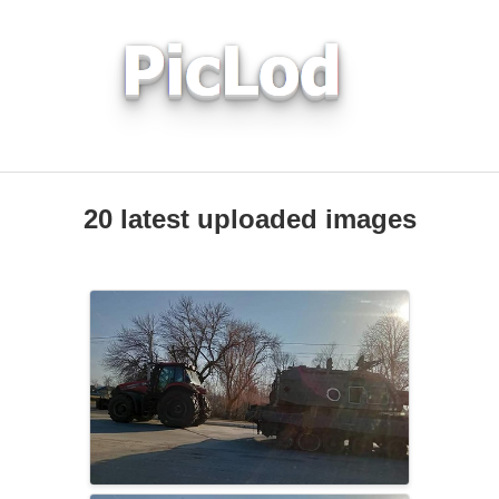
20 latest uploaded images