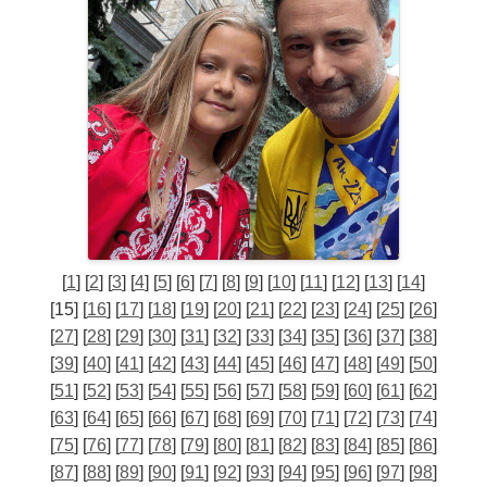
[
1
] [
2
] [
3
] [
4
] [
5
] [
6
] [
7
] [
8
] [
9
] [
10
] [
11
] [
12
] [
13
] [
14
]
[15] [
16
] [
17
] [
18
] [
19
] [
20
] [
21
] [
22
] [
23
] [
24
] [
25
] [
26
]
[
27
] [
28
] [
29
] [
30
] [
31
] [
32
] [
33
] [
34
] [
35
] [
36
] [
37
] [
38
]
[
39
] [
40
] [
41
] [
42
] [
43
] [
44
] [
45
] [
46
] [
47
] [
48
] [
49
] [
50
]
[
51
] [
52
] [
53
] [
54
] [
55
] [
56
] [
57
] [
58
] [
59
] [
60
] [
61
] [
62
]
[
63
] [
64
] [
65
] [
66
] [
67
] [
68
] [
69
] [
70
] [
71
] [
72
] [
73
] [
74
]
[
75
] [
76
] [
77
] [
78
] [
79
] [
80
] [
81
] [
82
] [
83
] [
84
] [
85
] [
86
]
[
87
] [
88
] [
89
] [
90
] [
91
] [
92
] [
93
] [
94
] [
95
] [
96
] [
97
] [
98
]